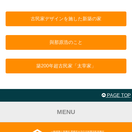
古民家デザインを施した新築の家
與那原浩のこと
築200年超古民家「太宰家」
PAGE TOP
MENU