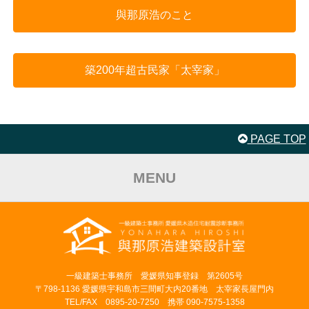
與那原浩のこと
築200年超古民家「太宰家」
PAGE TOP
MENU
一級建築士事務所 愛媛県知事登録 第2605号
〒798-1136 愛媛県宇和島市三間町大内20番地 太宰家長屋門内
TEL/FAX 0895-20-7250 携帯 090-7575-1358