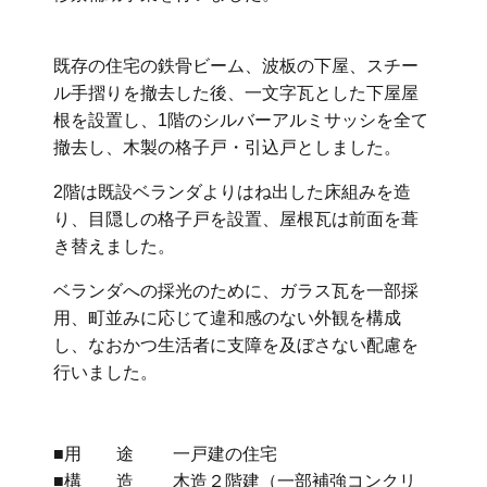
既存の住宅の鉄骨ビーム、波板の下屋、スチー
ル手摺りを撤去した後、一文字瓦とした下屋屋
根を設置し、1階のシルバーアルミサッシを全て
撤去し、木製の格子戸・引込戸としました。
2階は既設ベランダよりはね出した床組みを造
り、目隠しの格子戸を設置、屋根瓦は前面を葺
き替えました。
ベランダへの採光のために、ガラス瓦を一部採
用、町並みに応じて違和感のない外観を構成
し、なおかつ生活者に支障を及ぼさない配慮を
行いました。
■用 途 一戸建の住宅
■構 造 木造２階建（一部補強コンクリ