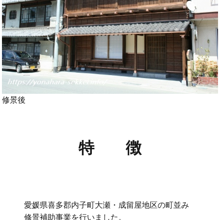
修景後
特 徴
愛媛県喜多郡内子町大瀬・成留屋地区の町並み
修景補助事業を行いました。