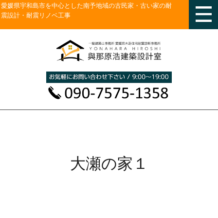
愛媛県宇和島市を中心とした南予地域の古民家・古い家の耐
震設計・耐震リノベ工事
大瀬の家１