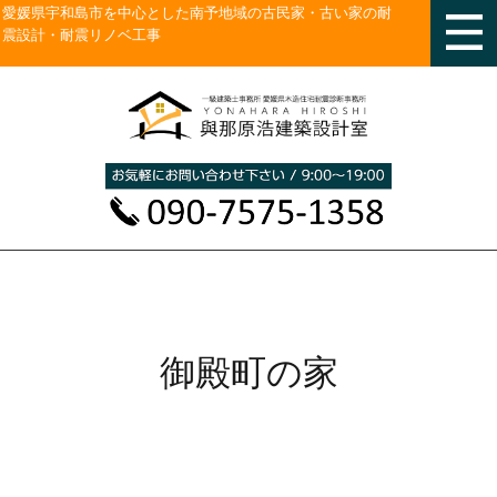
愛媛県宇和島市を中心とした南予地域の古民家・古い家の耐
震設計・耐震リノベ工事
御殿町の家