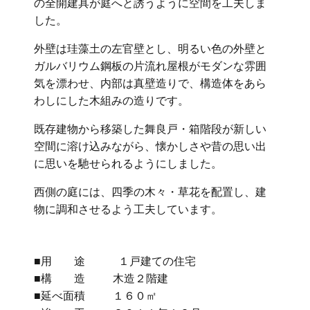
の全開建具が庭へと誘うように空間を工夫しま
した。
外壁は珪藻土の左官壁とし、明るい色の外壁と
ガルバリウム鋼板の片流れ屋根がモダンな雰囲
気を漂わせ、内部は真壁造りで、構造体をあら
わしにした木組みの造りです。
既存建物から移築した舞良戸・箱階段が新しい
空間に溶け込みながら、懐かしさや昔の思い出
に思いを馳せられるようにしました。
西側の庭には、四季の木々・草花を配置し、建
物に調和させるよう工夫しています。
■用 途 １戸建ての住宅
■構 造 木造２階建
■延べ面積 １６０㎡