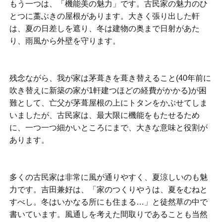
もう一つは、「機能美の魅力」です。古民家の魅力のひ
とつに藁ぶきの屋根があります。大きく張り出した軒
は、夏の日差しを遮り、冬は建物の奥まで日射があた
り、雨風から外壁を守ります。
残念ながら、我が家は茅葺きを葺き替えること(40年前に
吹き替えに新築の家が1軒建つほどの経費がかかる)が困
難として、亡父が茅葺屋根の上にトタンをかぶせてしま
いましたが、古民家は、最大限に機能をもたせるため
に、一つ一つ細かいところにまで、大きな意味と役割が
あります。
多くの古民家は非常に風が通りやすく、夏涼しいのも魅
力です。吉田兼好は、「家のつくりやうは、夏をむねと
すべし。冬はいかなる所にも住まる…」と徒然草の中で
書いています。風通しを考えた間取りであることも当然