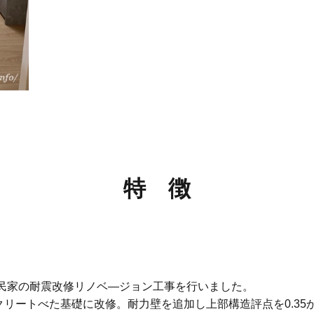
特 徴
古民家の耐震改修リノベ―ジョン工事を行いました。
リートべた基礎に改修。耐力壁を追加し上部構造評点を0.35か