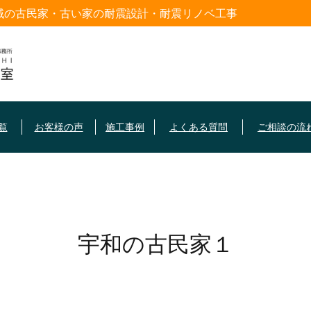
域の古民家・古い家の耐震設計・耐震リノベ工事
覧
お客様の声
施工事例
よくある質問
ご相談の流
宇和の古民家１